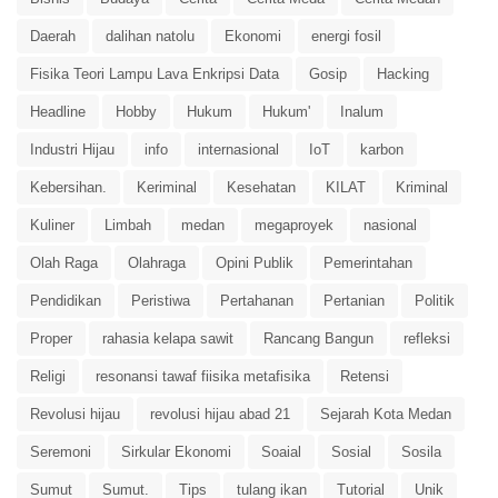
Daerah
dalihan natolu
Ekonomi
energi fosil
Fisika Teori Lampu Lava Enkripsi Data
Gosip
Hacking
Headline
Hobby
Hukum
Hukum'
Inalum
Industri Hijau
info
internasional
IoT
karbon
Kebersihan.
Keriminal
Kesehatan
KILAT
Kriminal
Kuliner
Limbah
medan
megaproyek
nasional
Olah Raga
Olahraga
Opini Publik
Pemerintahan
Pendidikan
Peristiwa
Pertahanan
Pertanian
Politik
Proper
rahasia kelapa sawit
Rancang Bangun
refleksi
Religi
resonansi tawaf fiisika metafisika
Retensi
Revolusi hijau
revolusi hijau abad 21
Sejarah Kota Medan
Seremoni
Sirkular Ekonomi
Soaial
Sosial
Sosila
Sumut
Sumut.
Tips
tulang ikan
Tutorial
Unik