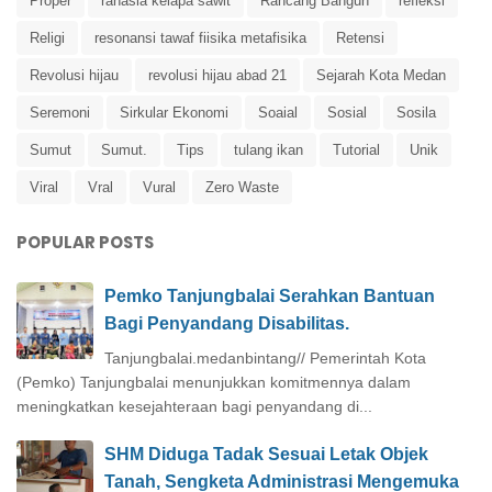
Proper
rahasia kelapa sawit
Rancang Bangun
refleksi
Religi
resonansi tawaf fiisika metafisika
Retensi
Revolusi hijau
revolusi hijau abad 21
Sejarah Kota Medan
Seremoni
Sirkular Ekonomi
Soaial
Sosial
Sosila
Sumut
Sumut.
Tips
tulang ikan
Tutorial
Unik
Viral
Vral
Vural
Zero Waste
POPULAR POSTS
Pemko Tanjungbalai Serahkan Bantuan
Bagi Penyandang Disabilitas.
Tanjungbalai.medanbintang// Pemerintah Kota
(Pemko) Tanjungbalai menunjukkan komitmennya dalam
meningkatkan kesejahteraan bagi penyandang di...
SHM Diduga Tadak Sesuai Letak Objek
Tanah, Sengketa Administrasi Mengemuka