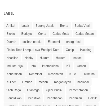
LABEL
Artikel
batak
Batang Jarak
Berita
Berita Viral
Bisnis
Budaya
Cerita
Cerita Meda
Cerita Medan
Daerah
dalihan natolu
Ekonomi
energi fosil
Fisika Teori Lampu Lava Enkripsi Data
Gosip
Hacking
Headline
Hobby
Hukum
Hukum'
Inalum
Industri Hijau
info
internasional
IoT
karbon
Kebersihan.
Keriminal
Kesehatan
KILAT
Kriminal
Kuliner
Limbah
medan
megaproyek
nasional
Olah Raga
Olahraga
Opini Publik
Pemerintahan
Pendidikan
Peristiwa
Pertahanan
Pertanian
Politik