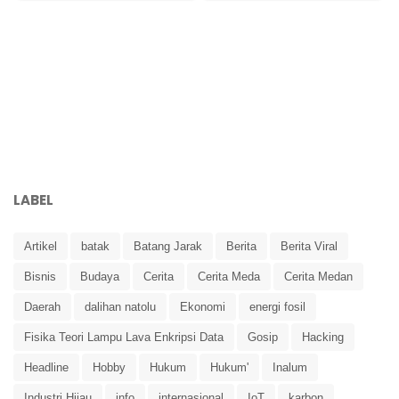
LABEL
Artikel
batak
Batang Jarak
Berita
Berita Viral
Bisnis
Budaya
Cerita
Cerita Meda
Cerita Medan
Daerah
dalihan natolu
Ekonomi
energi fosil
Fisika Teori Lampu Lava Enkripsi Data
Gosip
Hacking
Headline
Hobby
Hukum
Hukum'
Inalum
Industri Hijau
info
internasional
IoT
karbon