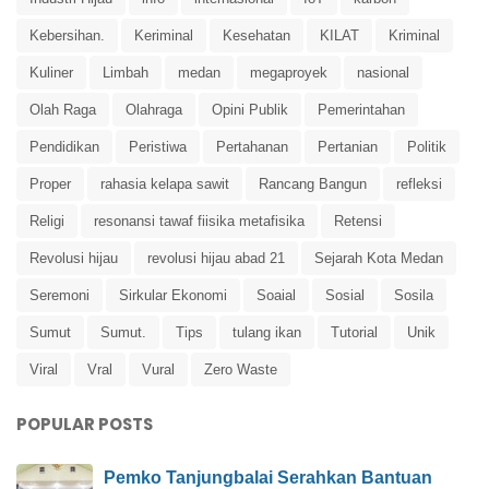
Kebersihan.
Keriminal
Kesehatan
KILAT
Kriminal
Kuliner
Limbah
medan
megaproyek
nasional
Olah Raga
Olahraga
Opini Publik
Pemerintahan
Pendidikan
Peristiwa
Pertahanan
Pertanian
Politik
Proper
rahasia kelapa sawit
Rancang Bangun
refleksi
Religi
resonansi tawaf fiisika metafisika
Retensi
Revolusi hijau
revolusi hijau abad 21
Sejarah Kota Medan
Seremoni
Sirkular Ekonomi
Soaial
Sosial
Sosila
Sumut
Sumut.
Tips
tulang ikan
Tutorial
Unik
Viral
Vral
Vural
Zero Waste
POPULAR POSTS
Pemko Tanjungbalai Serahkan Bantuan