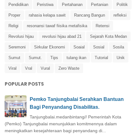
Pendidikan
Peristiwa
Pertahanan
Pertanian
Politik
Proper
rahasia kelapa sawit
Rancang Bangun
refleksi
Religi
resonansi tawaf fiisika metafisika
Retensi
Revolusi hijau
revolusi hijau abad 21
Sejarah Kota Medan
Seremoni
Sirkular Ekonomi
Soaial
Sosial
Sosila
Sumut
Sumut.
Tips
tulang ikan
Tutorial
Unik
Viral
Vral
Vural
Zero Waste
POPULAR POSTS
Pemko Tanjungbalai Serahkan Bantuan
Bagi Penyandang Disabilitas.
Tanjungbalai.medanbintang// Pemerintah Kota
(Pemko) Tanjungbalai menunjukkan komitmennya dalam
meningkatkan kesejahteraan bagi penyandang di...