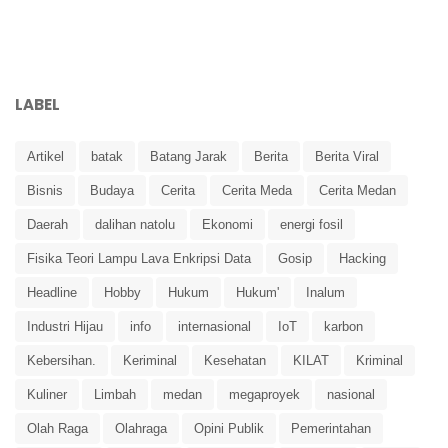
LABEL
Artikel
batak
Batang Jarak
Berita
Berita Viral
Bisnis
Budaya
Cerita
Cerita Meda
Cerita Medan
Daerah
dalihan natolu
Ekonomi
energi fosil
Fisika Teori Lampu Lava Enkripsi Data
Gosip
Hacking
Headline
Hobby
Hukum
Hukum'
Inalum
Industri Hijau
info
internasional
IoT
karbon
Kebersihan.
Keriminal
Kesehatan
KILAT
Kriminal
Kuliner
Limbah
medan
megaproyek
nasional
Olah Raga
Olahraga
Opini Publik
Pemerintahan