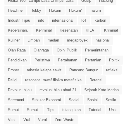
Fisika Teori Lampu Lava Enkripsi Data
Gosip
Hacking
Headline
Hobby
Hukum
Hukum'
Inalum
Industri Hijau
info
internasional
IoT
karbon
Kebersihan.
Keriminal
Kesehatan
KILAT
Kriminal
Kuliner
Limbah
medan
megaproyek
nasional
Olah Raga
Olahraga
Opini Publik
Pemerintahan
Pendidikan
Peristiwa
Pertahanan
Pertanian
Politik
Proper
rahasia kelapa sawit
Rancang Bangun
refleksi
Religi
resonansi tawaf fiisika metafisika
Retensi
Revolusi hijau
revolusi hijau abad 21
Sejarah Kota Medan
Seremoni
Sirkular Ekonomi
Soaial
Sosial
Sosila
Sumut
Sumut.
Tips
tulang ikan
Tutorial
Unik
Viral
Vral
Vural
Zero Waste