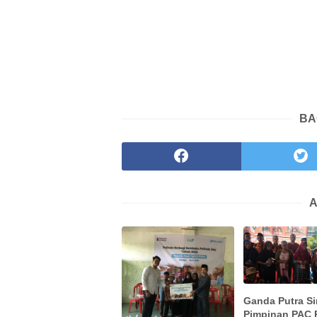
BA
A
Ganda Putra S
Pimpinan PAC 