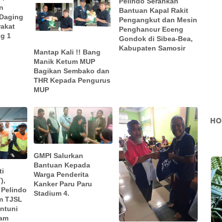
Pelindo Serahkan
n
Bantuan Kapal Rakit
 Daging
Pengangkut dan Mesin
akat
Penghancur Eceng
g 1
Gondok di Sibea-Bea,
Kabupaten Samosir
Mantap Kali !! Bang
Manik Ketum MUP
Bagikan Sembako dan
THR Kepada Pengurus
MUP
HO
GMPI Salurkan
Bantuan Kepada
ti
Warga Penderita
),
Kanker Paru Paru
 Pelindo
Stadium 4.
am TJSL
ntuni
lam