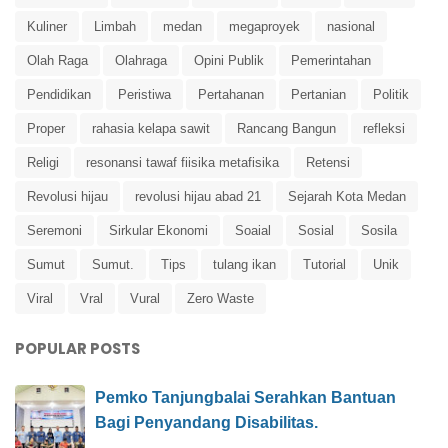
Kuliner
Limbah
medan
megaproyek
nasional
Olah Raga
Olahraga
Opini Publik
Pemerintahan
Pendidikan
Peristiwa
Pertahanan
Pertanian
Politik
Proper
rahasia kelapa sawit
Rancang Bangun
refleksi
Religi
resonansi tawaf fiisika metafisika
Retensi
Revolusi hijau
revolusi hijau abad 21
Sejarah Kota Medan
Seremoni
Sirkular Ekonomi
Soaial
Sosial
Sosila
Sumut
Sumut.
Tips
tulang ikan
Tutorial
Unik
Viral
Vral
Vural
Zero Waste
POPULAR POSTS
Pemko Tanjungbalai Serahkan Bantuan
Bagi Penyandang Disabilitas.