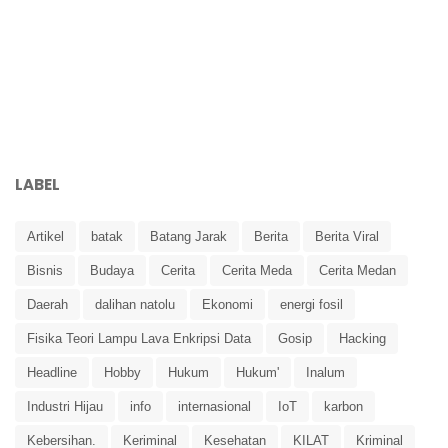
LABEL
Artikel
batak
Batang Jarak
Berita
Berita Viral
Bisnis
Budaya
Cerita
Cerita Meda
Cerita Medan
Daerah
dalihan natolu
Ekonomi
energi fosil
Fisika Teori Lampu Lava Enkripsi Data
Gosip
Hacking
Headline
Hobby
Hukum
Hukum'
Inalum
Industri Hijau
info
internasional
IoT
karbon
Kebersihan.
Keriminal
Kesehatan
KILAT
Kriminal