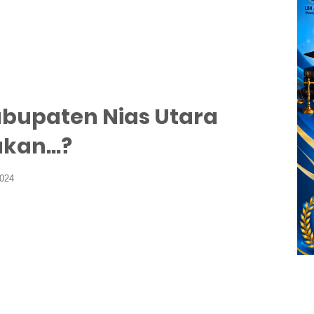
abupaten Nias Utara
kan...?
2024