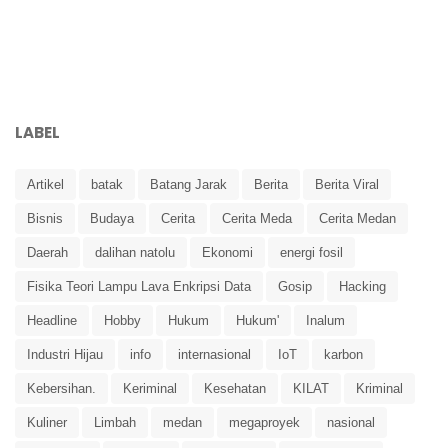
LABEL
Artikel
batak
Batang Jarak
Berita
Berita Viral
Bisnis
Budaya
Cerita
Cerita Meda
Cerita Medan
Daerah
dalihan natolu
Ekonomi
energi fosil
Fisika Teori Lampu Lava Enkripsi Data
Gosip
Hacking
Headline
Hobby
Hukum
Hukum'
Inalum
Industri Hijau
info
internasional
IoT
karbon
Kebersihan.
Keriminal
Kesehatan
KILAT
Kriminal
Kuliner
Limbah
medan
megaproyek
nasional