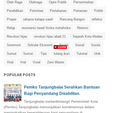
Olah Raga
Olahraga
Opini Publik
Pemerintahan
Pendidikan
Peristiwa
Pertahanan
Pertanian
Politik
Proper
rahasia kelapa sawit
Rancang Bangun
refleksi
Religi
resonansi tawaf fiisika metafisika
Retensi
Revolusi hijau
revolusi hijau abad 21
Sejarah Kota Medan
Seremoni
Sirkular Ekonomi
Soaial
Sosial
Sosila
Sumut
Sumut.
Tips
tulang ikan
Tutorial
Unik
Viral
Vral
Vural
Zero Waste
POPULAR POSTS
Pemko Tanjungbalai Serahkan Bantuan
Bagi Penyandang Disabilitas.
Tanjungbalai.medanbintang// Pemerintah Kota
(Pemko) Tanjungbalai menunjukkan komitmennya dalam
meningkatkan kesejahteraan bagi penyandang di...