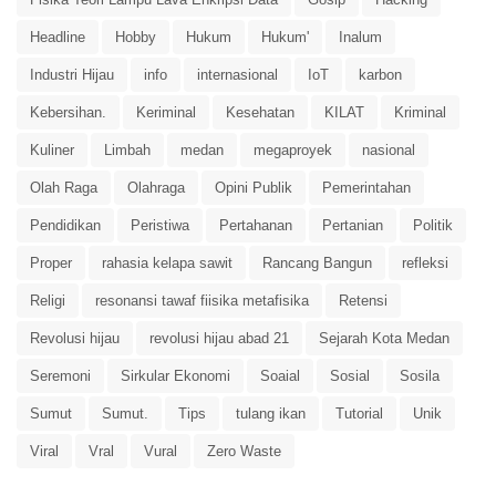
Headline
Hobby
Hukum
Hukum'
Inalum
Industri Hijau
info
internasional
IoT
karbon
Kebersihan.
Keriminal
Kesehatan
KILAT
Kriminal
Kuliner
Limbah
medan
megaproyek
nasional
Olah Raga
Olahraga
Opini Publik
Pemerintahan
Pendidikan
Peristiwa
Pertahanan
Pertanian
Politik
Proper
rahasia kelapa sawit
Rancang Bangun
refleksi
Religi
resonansi tawaf fiisika metafisika
Retensi
Revolusi hijau
revolusi hijau abad 21
Sejarah Kota Medan
Seremoni
Sirkular Ekonomi
Soaial
Sosial
Sosila
Sumut
Sumut.
Tips
tulang ikan
Tutorial
Unik
Viral
Vral
Vural
Zero Waste