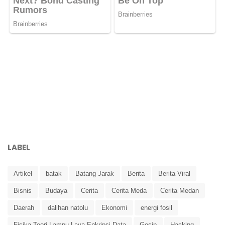
LABEL
Artikel
batak
Batang Jarak
Berita
Berita Viral
Bisnis
Budaya
Cerita
Cerita Meda
Cerita Medan
Daerah
dalihan natolu
Ekonomi
energi fosil
Fisika Teori Lampu Lava Enkripsi Data
Gosip
Hacking