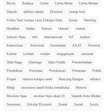
Bisnis
Budaya
Cerita
Cerita Meda
Cerita Medan
Daerah
dalihan natolu
Ekonomi
energi fosil
Fisika Teori Lampu Lava Enkripsi Data
Gosip
Hacking
Headline
Hobby
Hukum
Hukum'
Inalum
Industri Hijau
info
internasional
IoT
karbon
Kebersihan.
Keriminal
Kesehatan
KILAT
Kriminal
Kuliner
Limbah
medan
megaproyek
nasional
Olah Raga
Olahraga
Opini Publik
Pemerintahan
Pendidikan
Peristiwa
Pertahanan
Pertanian
Politik
Proper
rahasia kelapa sawit
Rancang Bangun
refleksi
Religi
resonansi tawaf fiisika metafisika
Retensi
Revolusi hijau
revolusi hijau abad 21
Sejarah Kota Medan
Seremoni
Sirkular Ekonomi
Soaial
Sosial
Sosila