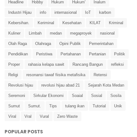
Headline
Hobby
Hukum
Hukum'
Inalum
Industri Hijau
info
internasional
IoT
karbon
Kebersihan.
Keriminal
Kesehatan
KILAT
Kriminal
Kuliner
Limbah
medan
megaproyek
nasional
Olah Raga
Olahraga
Opini Publik
Pemerintahan
Pendidikan
Peristiwa
Pertahanan
Pertanian
Politik
Proper
rahasia kelapa sawit
Rancang Bangun
refleksi
Religi
resonansi tawaf fiisika metafisika
Retensi
Revolusi hijau
revolusi hijau abad 21
Sejarah Kota Medan
Seremoni
Sirkular Ekonomi
Soaial
Sosial
Sosila
Sumut
Sumut.
Tips
tulang ikan
Tutorial
Unik
Viral
Vral
Vural
Zero Waste
POPULAR POSTS