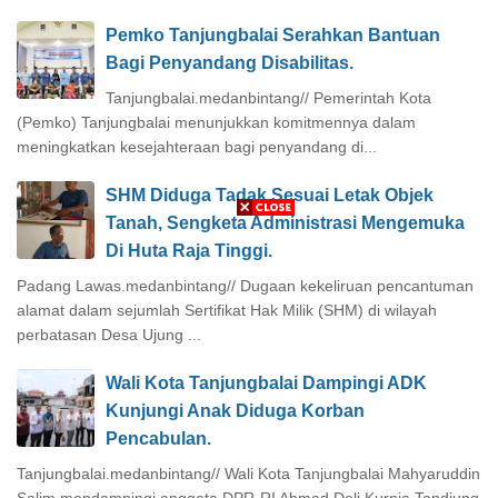
Pemko Tanjungbalai Serahkan Bantuan
Bagi Penyandang Disabilitas.
Tanjungbalai.medanbintang// Pemerintah Kota
(Pemko) Tanjungbalai menunjukkan komitmennya dalam
meningkatkan kesejahteraan bagi penyandang di...
SHM Diduga Tadak Sesuai Letak Objek
Tanah, Sengketa Administrasi Mengemuka
Di Huta Raja Tinggi.
Padang Lawas.medanbintang// Dugaan kekeliruan pencantuman
alamat dalam sejumlah Sertifikat Hak Milik (SHM) di wilayah
perbatasan Desa Ujung ...
Wali Kota Tanjungbalai Dampingi ADK
Kunjungi Anak Diduga Korban
Pencabulan.
Tanjungbalai.medanbintang// Wali Kota Tanjungbalai Mahyaruddin
Salim mendampingi anggota DPR-RI Ahmad Doli Kurnia Tandjung