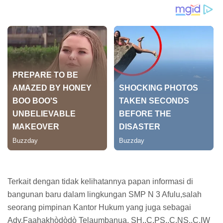
Terkait dengan tidak kelihatannya papan informasi di
bangunan baru dalam lingkungan SMP N 3 Afulu,salah
seorang pimpinan Kantor Hukum yang juga sebagai
Adv.Faahakhòdòdò Telaumbanua, SH.,C.PS.,C.NS.,C.IW