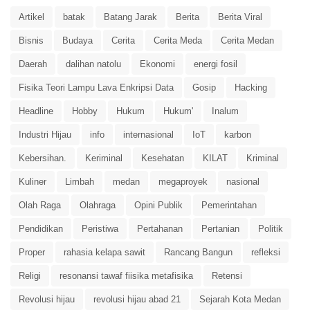
Artikel
batak
Batang Jarak
Berita
Berita Viral
Bisnis
Budaya
Cerita
Cerita Meda
Cerita Medan
Daerah
dalihan natolu
Ekonomi
energi fosil
Fisika Teori Lampu Lava Enkripsi Data
Gosip
Hacking
Headline
Hobby
Hukum
Hukum'
Inalum
Industri Hijau
info
internasional
IoT
karbon
Kebersihan.
Keriminal
Kesehatan
KILAT
Kriminal
Kuliner
Limbah
medan
megaproyek
nasional
Olah Raga
Olahraga
Opini Publik
Pemerintahan
Pendidikan
Peristiwa
Pertahanan
Pertanian
Politik
Proper
rahasia kelapa sawit
Rancang Bangun
refleksi
Religi
resonansi tawaf fiisika metafisika
Retensi
Revolusi hijau
revolusi hijau abad 21
Sejarah Kota Medan