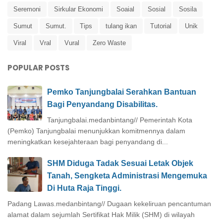
Seremoni
Sirkular Ekonomi
Soaial
Sosial
Sosila
Sumut
Sumut.
Tips
tulang ikan
Tutorial
Unik
Viral
Vral
Vural
Zero Waste
POPULAR POSTS
Pemko Tanjungbalai Serahkan Bantuan
Bagi Penyandang Disabilitas.
Tanjungbalai.medanbintang// Pemerintah Kota
(Pemko) Tanjungbalai menunjukkan komitmennya dalam
meningkatkan kesejahteraan bagi penyandang di...
SHM Diduga Tadak Sesuai Letak Objek
Tanah, Sengketa Administrasi Mengemuka
Di Huta Raja Tinggi.
Padang Lawas.medanbintang// Dugaan kekeliruan pencantuman
alamat dalam sejumlah Sertifikat Hak Milik (SHM) di wilayah