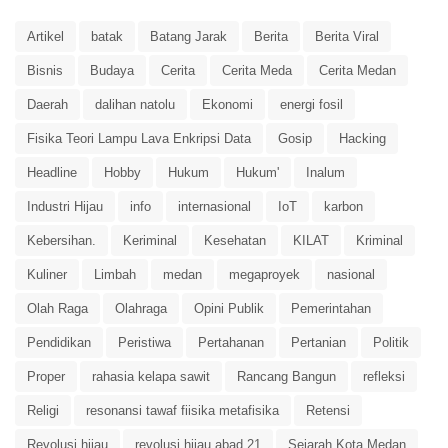
Artikel
batak
Batang Jarak
Berita
Berita Viral
Bisnis
Budaya
Cerita
Cerita Meda
Cerita Medan
Daerah
dalihan natolu
Ekonomi
energi fosil
Fisika Teori Lampu Lava Enkripsi Data
Gosip
Hacking
Headline
Hobby
Hukum
Hukum'
Inalum
Industri Hijau
info
internasional
IoT
karbon
Kebersihan.
Keriminal
Kesehatan
KILAT
Kriminal
Kuliner
Limbah
medan
megaproyek
nasional
Olah Raga
Olahraga
Opini Publik
Pemerintahan
Pendidikan
Peristiwa
Pertahanan
Pertanian
Politik
Proper
rahasia kelapa sawit
Rancang Bangun
refleksi
Religi
resonansi tawaf fiisika metafisika
Retensi
Revolusi hijau
revolusi hijau abad 21
Sejarah Kota Medan