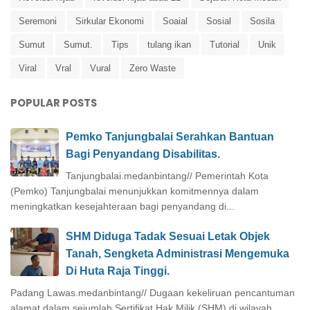
Seremoni
Sirkular Ekonomi
Soaial
Sosial
Sosila
Sumut
Sumut.
Tips
tulang ikan
Tutorial
Unik
Viral
Vral
Vural
Zero Waste
POPULAR POSTS
Pemko Tanjungbalai Serahkan Bantuan
Bagi Penyandang Disabilitas.
Tanjungbalai.medanbintang// Pemerintah Kota
(Pemko) Tanjungbalai menunjukkan komitmennya dalam
meningkatkan kesejahteraan bagi penyandang di...
SHM Diduga Tadak Sesuai Letak Objek
Tanah, Sengketa Administrasi Mengemuka
Di Huta Raja Tinggi.
Padang Lawas.medanbintang// Dugaan kekeliruan pencantuman
alamat dalam sejumlah Sertifikat Hak Milik (SHM) di wilayah