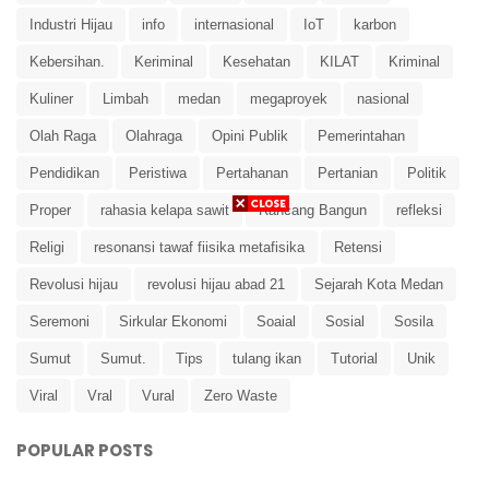
Industri Hijau
info
internasional
IoT
karbon
Kebersihan.
Keriminal
Kesehatan
KILAT
Kriminal
Kuliner
Limbah
medan
megaproyek
nasional
Olah Raga
Olahraga
Opini Publik
Pemerintahan
Pendidikan
Peristiwa
Pertahanan
Pertanian
Politik
Proper
rahasia kelapa sawit
Rancang Bangun
refleksi
Religi
resonansi tawaf fiisika metafisika
Retensi
Revolusi hijau
revolusi hijau abad 21
Sejarah Kota Medan
Seremoni
Sirkular Ekonomi
Soaial
Sosial
Sosila
Sumut
Sumut.
Tips
tulang ikan
Tutorial
Unik
Viral
Vral
Vural
Zero Waste
POPULAR POSTS