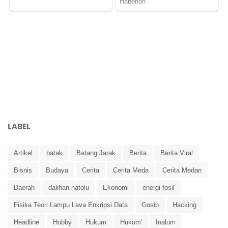
LABEL
Artikel
batak
Batang Jarak
Berita
Berita Viral
Bisnis
Budaya
Cerita
Cerita Meda
Cerita Medan
Daerah
dalihan natolu
Ekonomi
energi fosil
Fisika Teori Lampu Lava Enkripsi Data
Gosip
Hacking
Headline
Hobby
Hukum
Hukum'
Inalum