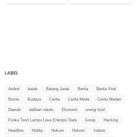
LABEL
Artikel
batak
Batang Jarak
Berita
Berita Viral
Bisnis
Budaya
Cerita
Cerita Meda
Cerita Medan
Daerah
dalihan natolu
Ekonomi
energi fosil
Fisika Teori Lampu Lava Enkripsi Data
Gosip
Hacking
Headline
Hobby
Hukum
Hukum'
Inalum