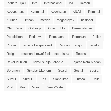
Industri Hijau
info
internasional
IoT
karbon
Kebersihan.
Keriminal
Kesehatan
KILAT
Kriminal
Kuliner
Limbah
medan
megaproyek
nasional
Olah Raga
Olahraga
Opini Publik
Pemerintahan
Pendidikan
Peristiwa
Pertahanan
Pertanian
Politik
Proper
rahasia kelapa sawit
Rancang Bangun
refleksi
Religi
resonansi tawaf fiisika metafisika
Retensi
Revolusi hijau
revolusi hijau abad 21
Sejarah Kota Medan
Seremoni
Sirkular Ekonomi
Soaial
Sosial
Sosila
Sumut
Sumut.
Tips
tulang ikan
Tutorial
Unik
Viral
Vral
Vural
Zero Waste