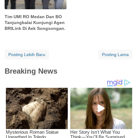
Tim UMI RO Medan Dan BO
Tanjungbalai Kunjungi Agen
BRILink Di Aek Songsongan.
Posting Lebih Baru
Posting Lama
Breaking News