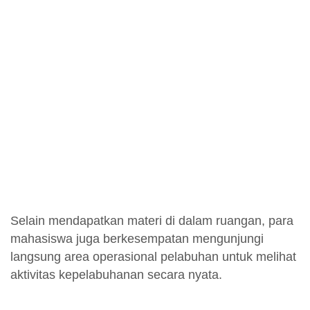
Selain mendapatkan materi di dalam ruangan, para
mahasiswa juga berkesempatan mengunjungi
langsung area operasional pelabuhan untuk melihat
aktivitas kepelabuhanan secara nyata.