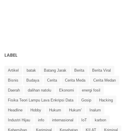
LABEL
Artikel
batak
Batang Jarak
Berita
Berita Viral
Bisnis
Budaya
Cerita
Cerita Meda
Cerita Medan
Daerah
dalihan natolu
Ekonomi
energi fosil
Fisika Teori Lampu Lava Enkripsi Data
Gosip
Hacking
Headline
Hobby
Hukum
Hukum'
Inalum
Industri Hijau
info
internasional
IoT
karbon
Kebersihan.
Keriminal
Kesehatan
KILAT
Kriminal