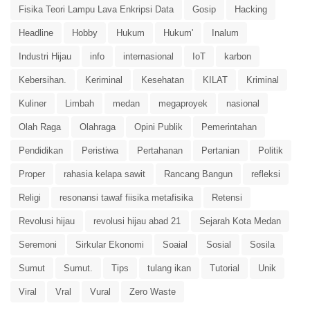
Fisika Teori Lampu Lava Enkripsi Data
Gosip
Hacking
Headline
Hobby
Hukum
Hukum'
Inalum
Industri Hijau
info
internasional
IoT
karbon
Kebersihan.
Keriminal
Kesehatan
KILAT
Kriminal
Kuliner
Limbah
medan
megaproyek
nasional
Olah Raga
Olahraga
Opini Publik
Pemerintahan
Pendidikan
Peristiwa
Pertahanan
Pertanian
Politik
Proper
rahasia kelapa sawit
Rancang Bangun
refleksi
Religi
resonansi tawaf fiisika metafisika
Retensi
Revolusi hijau
revolusi hijau abad 21
Sejarah Kota Medan
Seremoni
Sirkular Ekonomi
Soaial
Sosial
Sosila
Sumut
Sumut.
Tips
tulang ikan
Tutorial
Unik
Viral
Vral
Vural
Zero Waste