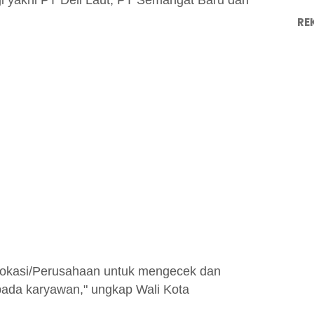
i yakni PT Deli Laut, PT Semangat Baru dan
RE
h lokasi/Perusahaan untuk mengecek dan
da karyawan," ungkap Wali Kota