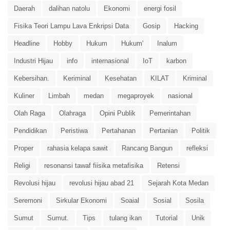
Daerah
dalihan natolu
Ekonomi
energi fosil
Fisika Teori Lampu Lava Enkripsi Data
Gosip
Hacking
Headline
Hobby
Hukum
Hukum'
Inalum
Industri Hijau
info
internasional
IoT
karbon
Kebersihan.
Keriminal
Kesehatan
KILAT
Kriminal
Kuliner
Limbah
medan
megaproyek
nasional
Olah Raga
Olahraga
Opini Publik
Pemerintahan
Pendidikan
Peristiwa
Pertahanan
Pertanian
Politik
Proper
rahasia kelapa sawit
Rancang Bangun
refleksi
Religi
resonansi tawaf fiisika metafisika
Retensi
Revolusi hijau
revolusi hijau abad 21
Sejarah Kota Medan
Seremoni
Sirkular Ekonomi
Soaial
Sosial
Sosila
Sumut
Sumut.
Tips
tulang ikan
Tutorial
Unik