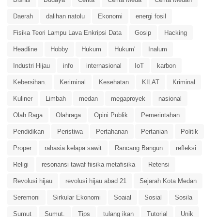
Daerah
dalihan natolu
Ekonomi
energi fosil
Fisika Teori Lampu Lava Enkripsi Data
Gosip
Hacking
Headline
Hobby
Hukum
Hukum'
Inalum
Industri Hijau
info
internasional
IoT
karbon
Kebersihan.
Keriminal
Kesehatan
KILAT
Kriminal
Kuliner
Limbah
medan
megaproyek
nasional
Olah Raga
Olahraga
Opini Publik
Pemerintahan
Pendidikan
Peristiwa
Pertahanan
Pertanian
Politik
Proper
rahasia kelapa sawit
Rancang Bangun
refleksi
Religi
resonansi tawaf fiisika metafisika
Retensi
Revolusi hijau
revolusi hijau abad 21
Sejarah Kota Medan
Seremoni
Sirkular Ekonomi
Soaial
Sosial
Sosila
Sumut
Sumut.
Tips
tulang ikan
Tutorial
Unik