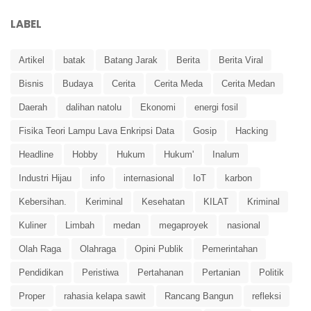
LABEL
Artikel
batak
Batang Jarak
Berita
Berita Viral
Bisnis
Budaya
Cerita
Cerita Meda
Cerita Medan
Daerah
dalihan natolu
Ekonomi
energi fosil
Fisika Teori Lampu Lava Enkripsi Data
Gosip
Hacking
Headline
Hobby
Hukum
Hukum'
Inalum
Industri Hijau
info
internasional
IoT
karbon
Kebersihan.
Keriminal
Kesehatan
KILAT
Kriminal
Kuliner
Limbah
medan
megaproyek
nasional
Olah Raga
Olahraga
Opini Publik
Pemerintahan
Pendidikan
Peristiwa
Pertahanan
Pertanian
Politik
Proper
rahasia kelapa sawit
Rancang Bangun
refleksi