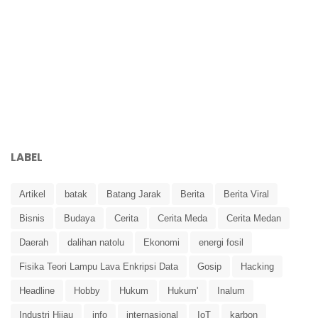
LABEL
Artikel
batak
Batang Jarak
Berita
Berita Viral
Bisnis
Budaya
Cerita
Cerita Meda
Cerita Medan
Daerah
dalihan natolu
Ekonomi
energi fosil
Fisika Teori Lampu Lava Enkripsi Data
Gosip
Hacking
Headline
Hobby
Hukum
Hukum'
Inalum
Industri Hijau
info
internasional
IoT
karbon