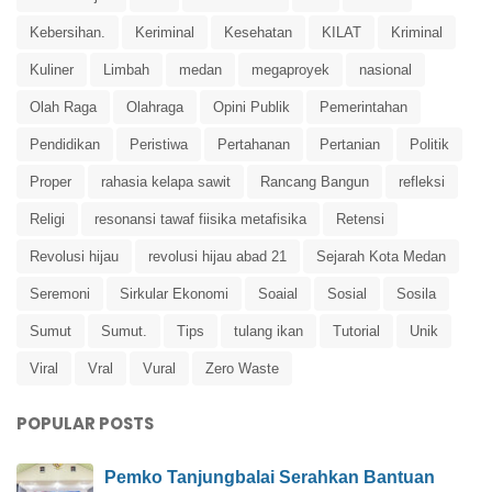
Kebersihan.
Keriminal
Kesehatan
KILAT
Kriminal
Kuliner
Limbah
medan
megaproyek
nasional
Olah Raga
Olahraga
Opini Publik
Pemerintahan
Pendidikan
Peristiwa
Pertahanan
Pertanian
Politik
Proper
rahasia kelapa sawit
Rancang Bangun
refleksi
Religi
resonansi tawaf fiisika metafisika
Retensi
Revolusi hijau
revolusi hijau abad 21
Sejarah Kota Medan
Seremoni
Sirkular Ekonomi
Soaial
Sosial
Sosila
Sumut
Sumut.
Tips
tulang ikan
Tutorial
Unik
Viral
Vral
Vural
Zero Waste
POPULAR POSTS
Pemko Tanjungbalai Serahkan Bantuan