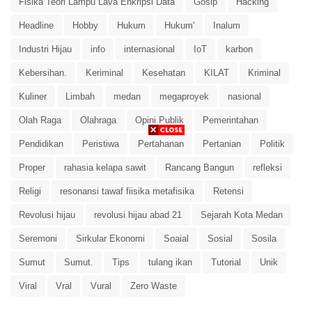
Fisika Teori Lampu Lava Enkripsi Data
Gosip
Hacking
Headline
Hobby
Hukum
Hukum'
Inalum
Industri Hijau
info
internasional
IoT
karbon
Kebersihan.
Keriminal
Kesehatan
KILAT
Kriminal
Kuliner
Limbah
medan
megaproyek
nasional
Olah Raga
Olahraga
Opini Publik
Pemerintahan
Pendidikan
Peristiwa
Pertahanan
Pertanian
Politik
Proper
rahasia kelapa sawit
Rancang Bangun
refleksi
Religi
resonansi tawaf fiisika metafisika
Retensi
Revolusi hijau
revolusi hijau abad 21
Sejarah Kota Medan
Seremoni
Sirkular Ekonomi
Soaial
Sosial
Sosila
Sumut
Sumut.
Tips
tulang ikan
Tutorial
Unik
Viral
Vral
Vural
Zero Waste