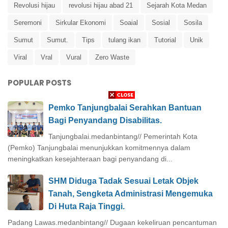
Revolusi hijau
revolusi hijau abad 21
Sejarah Kota Medan
Seremoni
Sirkular Ekonomi
Soaial
Sosial
Sosila
Sumut
Sumut.
Tips
tulang ikan
Tutorial
Unik
Viral
Vral
Vural
Zero Waste
POPULAR POSTS
Pemko Tanjungbalai Serahkan Bantuan
Bagi Penyandang Disabilitas.
Tanjungbalai.medanbintang// Pemerintah Kota
(Pemko) Tanjungbalai menunjukkan komitmennya dalam
meningkatkan kesejahteraan bagi penyandang di...
SHM Diduga Tadak Sesuai Letak Objek
Tanah, Sengketa Administrasi Mengemuka
Di Huta Raja Tinggi.
Padang Lawas.medanbintang// Dugaan kekeliruan pencantuman