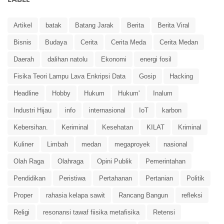
Artikel
batak
Batang Jarak
Berita
Berita Viral
Bisnis
Budaya
Cerita
Cerita Meda
Cerita Medan
Daerah
dalihan natolu
Ekonomi
energi fosil
Fisika Teori Lampu Lava Enkripsi Data
Gosip
Hacking
Headline
Hobby
Hukum
Hukum'
Inalum
Industri Hijau
info
internasional
IoT
karbon
Kebersihan.
Keriminal
Kesehatan
KILAT
Kriminal
Kuliner
Limbah
medan
megaproyek
nasional
Olah Raga
Olahraga
Opini Publik
Pemerintahan
Pendidikan
Peristiwa
Pertahanan
Pertanian
Politik
Proper
rahasia kelapa sawit
Rancang Bangun
refleksi
Religi
resonansi tawaf fiisika metafisika
Retensi