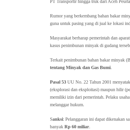
PT Transportir hingga truk dari Aceh Peu
Rumor yang berkembang bahan bakar minyak
guna untuk pasing yang di jual ke lokasi ind
Masyarakat berharap pemerintah dan apara
kasus penimbunan minyak di gudang terseb
Terkait penimbunan bahan bakar minyak 
tentang Minyak dan Gas Bumi
.
Pasal 53
UU No. 22 Tahun 2001 menyatakan 
(eksplorasi dan eksploitasi) maupun hilir 
memiliki izin dari pemerintah. Pelaku usah
melanggar hukum.
S
anksi
: Pelanggaran ini dapat dikenakan s
banyak
Rp 60 miliar
.