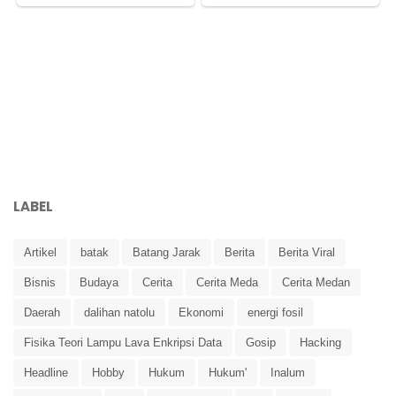
LABEL
Artikel
batak
Batang Jarak
Berita
Berita Viral
Bisnis
Budaya
Cerita
Cerita Meda
Cerita Medan
Daerah
dalihan natolu
Ekonomi
energi fosil
Fisika Teori Lampu Lava Enkripsi Data
Gosip
Hacking
Headline
Hobby
Hukum
Hukum'
Inalum