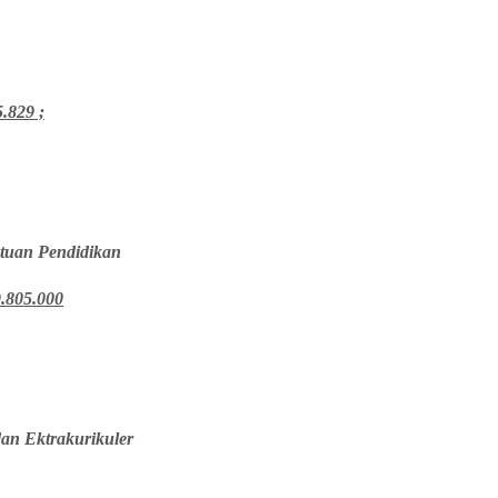
.829 ;
atuan Pendidikan
.805.000
an Ektrakurikuler