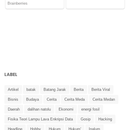
LABEL
Artikel
batak
Batang Jarak
Berita
Berita Viral
Bisnis
Budaya
Cerita
Cerita Meda
Cerita Medan
Daerah
dalihan natolu
Ekonomi
energi fosil
Fisika Teori Lampu Lava Enkripsi Data
Gosip
Hacking
Headline
Hobby
Hukum
Hukum'
Inalum