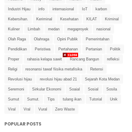
Industri Hijau
info
internasional
IoT
karbon
Kebersihan.
Keriminal
Kesehatan
KILAT
Kriminal
Kuliner
Limbah
medan
megaproyek
nasional
Olah Raga
Olahraga
Opini Publik
Pemerintahan
Pendidikan
Peristiwa
Pertahanan
Pertanian
Politik
Proper
rahasia kelapa sawit
Rancang Bangun
refleksi
Religi
resonansi tawaf fiisika metafisika
Retensi
Revolusi hijau
revolusi hijau abad 21
Sejarah Kota Medan
Seremoni
Sirkular Ekonomi
Soaial
Sosial
Sosila
Sumut
Sumut.
Tips
tulang ikan
Tutorial
Unik
Viral
Vral
Vural
Zero Waste
POPULAR POSTS