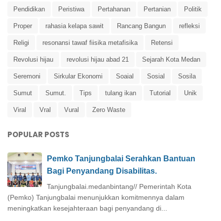
Pendidikan
Peristiwa
Pertahanan
Pertanian
Politik
Proper
rahasia kelapa sawit
Rancang Bangun
refleksi
Religi
resonansi tawaf fiisika metafisika
Retensi
Revolusi hijau
revolusi hijau abad 21
Sejarah Kota Medan
Seremoni
Sirkular Ekonomi
Soaial
Sosial
Sosila
Sumut
Sumut.
Tips
tulang ikan
Tutorial
Unik
Viral
Vral
Vural
Zero Waste
POPULAR POSTS
Pemko Tanjungbalai Serahkan Bantuan
Bagi Penyandang Disabilitas.
Tanjungbalai.medanbintang// Pemerintah Kota
(Pemko) Tanjungbalai menunjukkan komitmennya dalam
meningkatkan kesejahteraan bagi penyandang di...