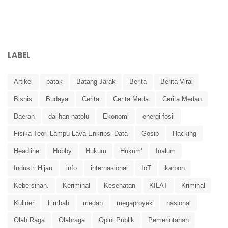
LABEL
Artikel
batak
Batang Jarak
Berita
Berita Viral
Bisnis
Budaya
Cerita
Cerita Meda
Cerita Medan
Daerah
dalihan natolu
Ekonomi
energi fosil
Fisika Teori Lampu Lava Enkripsi Data
Gosip
Hacking
Headline
Hobby
Hukum
Hukum'
Inalum
Industri Hijau
info
internasional
IoT
karbon
Kebersihan.
Keriminal
Kesehatan
KILAT
Kriminal
Kuliner
Limbah
medan
megaproyek
nasional
Olah Raga
Olahraga
Opini Publik
Pemerintahan