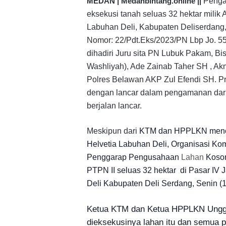
MEDAN | Medanbintang.online ||
Penga
eksekusi tanah seluas 32 hektar milik
Labuhan Deli, Kabupaten Deliserdang,
Nomor: 22/Pdt.Eks/2023/PN Lbp Jo. 5
dihadiri Juru sita PN Lubuk Pakam, B
Washliyah), Ade Zainab Taher SH , Ak
Polres Belawan AKP Zul Efendi SH.
Pr
dengan lancar dalam pengamanan dari 
berjalan lancar.
Meskipun dari
KTM dan HPPLKN menola
Helvetia Labuhan Deli, Organisasi K
Penggarap Pengusahaan
Lahan
Koson
PTPN II seluas 32 hektar di Pasar IV
Deli Kabupaten Deli Serdang, Senin (1
Ketua KTM dan Ketua HPPLKN Ungg
dieksekusinya lahan itu dan semua 