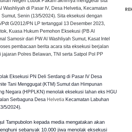
dilan Negeri Lubuk Pakam akhirnya menggelar sita
 Al Washliyah di Pasar IV, Desa Helvetia, Kecamatan
RE
 Sumut, Senin (13/5/2024).
Sita eksekusi dengan
5/Pdt G/2012/PN LP tertanggal 13 Desember 2023,
istok, Kuasa Hukum Pemohon Eksekusi (PB Al
mal Samosir dari PW Al Washliyah Sumut, Kasat Intel
oses pembacaan berita acara sita eksekusi berjalan
jajaran Polres Belawan, TNI serta Satpol Pol PP
k Eksekusi PN Deli Serdang di Pasar IV Desa
omite Tani Menggugat (KTM) Sumut dan Himpunan
g Negara (HPPLKN) menolak eksekusi lahan
eks HGU
 Jalan Serbaguna Desa
Helvetia
Kecamatan Labuhan
3/5/2024).
ul Tampubolon kepada media mengatakan akan
penghuni sebanyak 10.000 jiwa menolak eksekusi