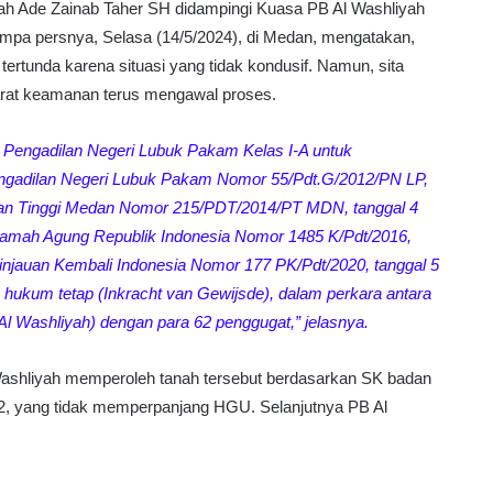
ah Ade Zainab Taher SH didampingi Kuasa PB Al Washliyah
umpa persnya, Selasa (14/5/2024), di Medan, mengatakan,
tertunda karena situasi yang tidak kondusif. Namun, sita
parat keamanan terus mengawal proses.
Pengadilan Negeri Lubuk Pakam Kelas I-A untuk
ngadilan Negeri Lubuk Pakam Nomor 55/Pdt.G/2012/PN LP,
dilan Tinggi Medan Nomor 215/PDT/2014/PT MDN, tanggal 4
amah Agung Republik Indonesia Nomor 1485 K/Pdt/2016,
injauan Kembali Indonesia Nomor 177 PK/Pdt/2020, tanggal 5
hukum tetap (Inkracht van Gewijsde), dalam perkara antara
Al Washliyah) dengan para 62 penggugat,” jelasnya.
shliyah memperoleh tanah tersebut berdasarkan SK badan
2, yang tidak memperpanjang HGU. Selanjutnya PB Al