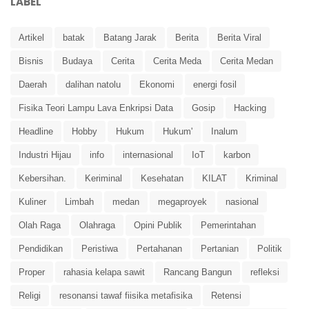
LABEL
Artikel
batak
Batang Jarak
Berita
Berita Viral
Bisnis
Budaya
Cerita
Cerita Meda
Cerita Medan
Daerah
dalihan natolu
Ekonomi
energi fosil
Fisika Teori Lampu Lava Enkripsi Data
Gosip
Hacking
Headline
Hobby
Hukum
Hukum'
Inalum
Industri Hijau
info
internasional
IoT
karbon
Kebersihan.
Keriminal
Kesehatan
KILAT
Kriminal
Kuliner
Limbah
medan
megaproyek
nasional
Olah Raga
Olahraga
Opini Publik
Pemerintahan
Pendidikan
Peristiwa
Pertahanan
Pertanian
Politik
Proper
rahasia kelapa sawit
Rancang Bangun
refleksi
Religi
resonansi tawaf fiisika metafisika
Retensi