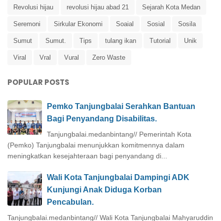
Revolusi hijau
revolusi hijau abad 21
Sejarah Kota Medan
Seremoni
Sirkular Ekonomi
Soaial
Sosial
Sosila
Sumut
Sumut.
Tips
tulang ikan
Tutorial
Unik
Viral
Vral
Vural
Zero Waste
POPULAR POSTS
Pemko Tanjungbalai Serahkan Bantuan
Bagi Penyandang Disabilitas.
Tanjungbalai.medanbintang// Pemerintah Kota
(Pemko) Tanjungbalai menunjukkan komitmennya dalam
meningkatkan kesejahteraan bagi penyandang di...
Wali Kota Tanjungbalai Dampingi ADK
Kunjungi Anak Diduga Korban
Pencabulan.
Tanjungbalai.medanbintang// Wali Kota Tanjungbalai Mahyaruddin