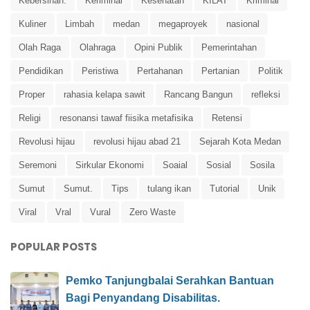
Kebersihan.
Keriminal
Kesehatan
KILAT
Kriminal
Kuliner
Limbah
medan
megaproyek
nasional
Olah Raga
Olahraga
Opini Publik
Pemerintahan
Pendidikan
Peristiwa
Pertahanan
Pertanian
Politik
Proper
rahasia kelapa sawit
Rancang Bangun
refleksi
Religi
resonansi tawaf fiisika metafisika
Retensi
Revolusi hijau
revolusi hijau abad 21
Sejarah Kota Medan
Seremoni
Sirkular Ekonomi
Soaial
Sosial
Sosila
Sumut
Sumut.
Tips
tulang ikan
Tutorial
Unik
Viral
Vral
Vural
Zero Waste
POPULAR POSTS
Pemko Tanjungbalai Serahkan Bantuan
Bagi Penyandang Disabilitas.