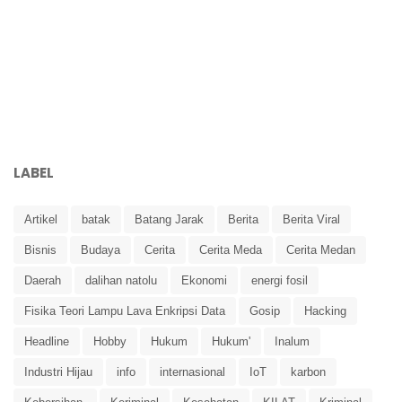
LABEL
Artikel
batak
Batang Jarak
Berita
Berita Viral
Bisnis
Budaya
Cerita
Cerita Meda
Cerita Medan
Daerah
dalihan natolu
Ekonomi
energi fosil
Fisika Teori Lampu Lava Enkripsi Data
Gosip
Hacking
Headline
Hobby
Hukum
Hukum'
Inalum
Industri Hijau
info
internasional
IoT
karbon