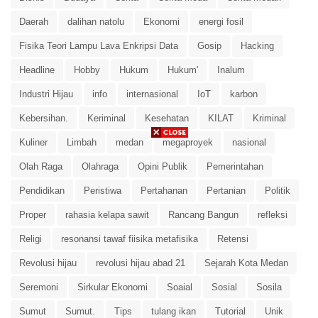
Daerah
dalihan natolu
Ekonomi
energi fosil
Fisika Teori Lampu Lava Enkripsi Data
Gosip
Hacking
Headline
Hobby
Hukum
Hukum'
Inalum
Industri Hijau
info
internasional
IoT
karbon
Kebersihan.
Keriminal
Kesehatan
KILAT
Kriminal
Kuliner
Limbah
medan
megaproyek
nasional
Olah Raga
Olahraga
Opini Publik
Pemerintahan
Pendidikan
Peristiwa
Pertahanan
Pertanian
Politik
Proper
rahasia kelapa sawit
Rancang Bangun
refleksi
Religi
resonansi tawaf fiisika metafisika
Retensi
Revolusi hijau
revolusi hijau abad 21
Sejarah Kota Medan
Seremoni
Sirkular Ekonomi
Soaial
Sosial
Sosila
Sumut
Sumut.
Tips
tulang ikan
Tutorial
Unik