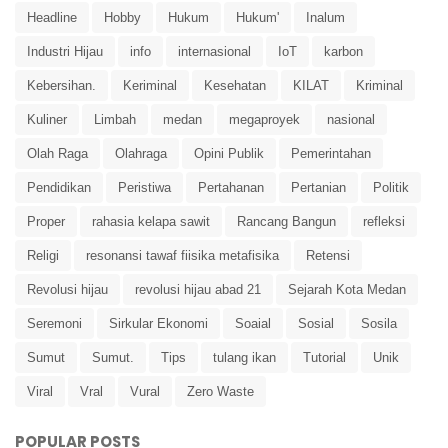
Headline
Hobby
Hukum
Hukum'
Inalum
Industri Hijau
info
internasional
IoT
karbon
Kebersihan.
Keriminal
Kesehatan
KILAT
Kriminal
Kuliner
Limbah
medan
megaproyek
nasional
Olah Raga
Olahraga
Opini Publik
Pemerintahan
Pendidikan
Peristiwa
Pertahanan
Pertanian
Politik
Proper
rahasia kelapa sawit
Rancang Bangun
refleksi
Religi
resonansi tawaf fiisika metafisika
Retensi
Revolusi hijau
revolusi hijau abad 21
Sejarah Kota Medan
Seremoni
Sirkular Ekonomi
Soaial
Sosial
Sosila
Sumut
Sumut.
Tips
tulang ikan
Tutorial
Unik
Viral
Vral
Vural
Zero Waste
POPULAR POSTS