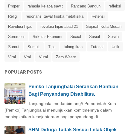
Proper
rahasia kelapa sawit
Rancang Bangun
refleksi
Religi
resonansi tawaf fiisika metafisika
Retensi
Revolusi hijau
revolusi hijau abad 21
Sejarah Kota Medan
Seremoni
Sirkular Ekonomi
Soaial
Sosial
Sosila
Sumut
Sumut.
Tips
tulang ikan
Tutorial
Unik
Viral
Vral
Vural
Zero Waste
POPULAR POSTS
Pemko Tanjungbalai Serahkan Bantuan
Bagi Penyandang Disabilitas.
Tanjungbalai.medanbintang// Pemerintah Kota
(Pemko) Tanjungbalai menunjukkan komitmennya dalam
meningkatkan kesejahteraan bagi penyandang di...
SHM Diduga Tadak Sesuai Letak Objek