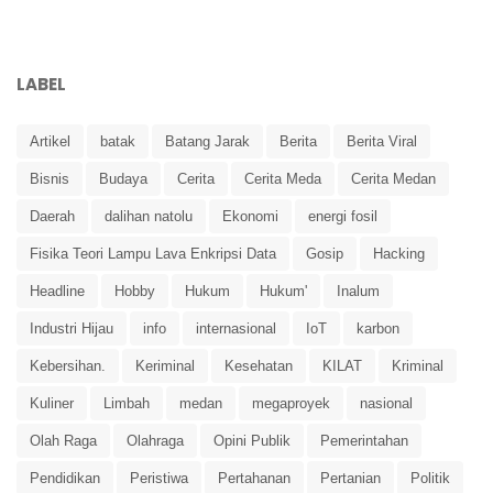
LABEL
Artikel
batak
Batang Jarak
Berita
Berita Viral
Bisnis
Budaya
Cerita
Cerita Meda
Cerita Medan
Daerah
dalihan natolu
Ekonomi
energi fosil
Fisika Teori Lampu Lava Enkripsi Data
Gosip
Hacking
Headline
Hobby
Hukum
Hukum'
Inalum
Industri Hijau
info
internasional
IoT
karbon
Kebersihan.
Keriminal
Kesehatan
KILAT
Kriminal
Kuliner
Limbah
medan
megaproyek
nasional
Olah Raga
Olahraga
Opini Publik
Pemerintahan
Pendidikan
Peristiwa
Pertahanan
Pertanian
Politik