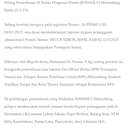
Sidang Pemeriksaan di Badan Pengawas Pemilu (BAWASLU) Deliserdang.
Kamis (5/1/23).
Sidang tersebut mengacu pada registrasi Nomor : 01/PP.000.1/SU-
04/01/2023 atas dasar menindaklanjuti laporan dugaan pelanggaran
administratif Pemilu Nomor: 001/LP/ADM.PL/BWSL.KAB/02.12/I/2023
yang sebelumnya disampaikan Formapera Sumut.
Diketuai oleh Majelis Ketua Muhamad Ali Sitorus, S.Ag, sidang pertama itu
beragenda pemeriksaan atas laporan Feri Afrizal (Ketua DPW Formapera
Sumut) dan Terlapor Komisi Pemilihan Umum (KPU) Deliserdang diwakili
Ziaulhaq Siregar dan Relis Yhanty Panjaitan sebagai Komisioner KPU.
Di persidangan pemeriksaan yang dilakukan BAWASLU Deliserdang,
pelapor membacakan seluruh temuan berula dugaan pelanggaran pada 8
Kecamatan ( Kecamatan Lubuk Pakam, Pagar Merbau, Batang Kuis, STM
Hilir, Kutalimbaru, Pantai Labu, Pancurbatu, dan) Labuhan Deli.