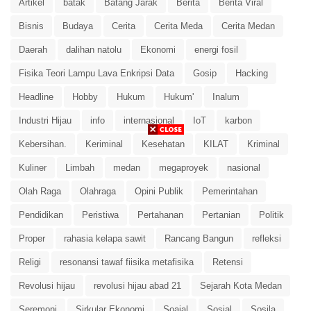
Artikel
batak
Batang Jarak
Berita
Berita Viral
Bisnis
Budaya
Cerita
Cerita Meda
Cerita Medan
Daerah
dalihan natolu
Ekonomi
energi fosil
Fisika Teori Lampu Lava Enkripsi Data
Gosip
Hacking
Headline
Hobby
Hukum
Hukum'
Inalum
Industri Hijau
info
internasional
IoT
karbon
Kebersihan.
Keriminal
Kesehatan
KILAT
Kriminal
Kuliner
Limbah
medan
megaproyek
nasional
Olah Raga
Olahraga
Opini Publik
Pemerintahan
Pendidikan
Peristiwa
Pertahanan
Pertanian
Politik
Proper
rahasia kelapa sawit
Rancang Bangun
refleksi
Religi
resonansi tawaf fiisika metafisika
Retensi
Revolusi hijau
revolusi hijau abad 21
Sejarah Kota Medan
Seremoni
Sirkular Ekonomi
Soaial
Sosial
Sosila