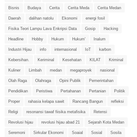
Bisnis
Budaya
Cerita
Cerita Meda
Cerita Medan
Daerah
dalihan natolu
Ekonomi
energi fosil
Fisika Teori Lampu Lava Enkripsi Data
Gosip
Hacking
Headline
Hobby
Hukum
Hukum'
Inalum
Industri Hijau
info
internasional
IoT
karbon
Kebersihan.
Keriminal
Kesehatan
KILAT
Kriminal
Kuliner
Limbah
medan
megaproyek
nasional
Olah Raga
Olahraga
Opini Publik
Pemerintahan
Pendidikan
Peristiwa
Pertahanan
Pertanian
Politik
Proper
rahasia kelapa sawit
Rancang Bangun
refleksi
Religi
resonansi tawaf fiisika metafisika
Retensi
Revolusi hijau
revolusi hijau abad 21
Sejarah Kota Medan
Seremoni
Sirkular Ekonomi
Soaial
Sosial
Sosila