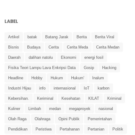
LABEL
Artikel
batak
Batang Jarak
Berita
Berita Viral
Bisnis
Budaya
Cerita
Cerita Meda
Cerita Medan
Daerah
dalihan natolu
Ekonomi
energi fosil
Fisika Teori Lampu Lava Enkripsi Data
Gosip
Hacking
Headline
Hobby
Hukum
Hukum'
Inalum
Industri Hijau
info
internasional
IoT
karbon
Kebersihan.
Keriminal
Kesehatan
KILAT
Kriminal
Kuliner
Limbah
medan
megaproyek
nasional
Olah Raga
Olahraga
Opini Publik
Pemerintahan
Pendidikan
Peristiwa
Pertahanan
Pertanian
Politik