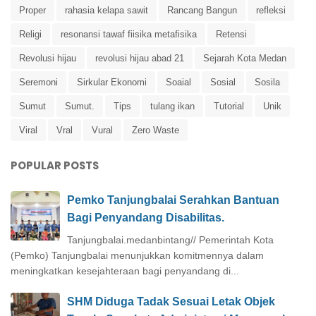
Proper
rahasia kelapa sawit
Rancang Bangun
refleksi
Religi
resonansi tawaf fiisika metafisika
Retensi
Revolusi hijau
revolusi hijau abad 21
Sejarah Kota Medan
Seremoni
Sirkular Ekonomi
Soaial
Sosial
Sosila
Sumut
Sumut.
Tips
tulang ikan
Tutorial
Unik
Viral
Vral
Vural
Zero Waste
POPULAR POSTS
Pemko Tanjungbalai Serahkan Bantuan
Bagi Penyandang Disabilitas.
Tanjungbalai.medanbintang// Pemerintah Kota
(Pemko) Tanjungbalai menunjukkan komitmennya dalam
meningkatkan kesejahteraan bagi penyandang di...
SHM Diduga Tadak Sesuai Letak Objek